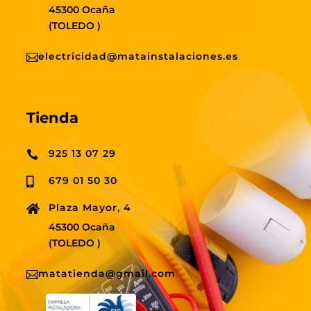
45300 Ocaña
(TOLEDO )
electricidad@matainstalaciones.es

Tienda
925 13 07 29

679 01 50 30

Plaza Mayor, 4

45300 Ocaña
(TOLEDO )
matatienda@gmail.com
