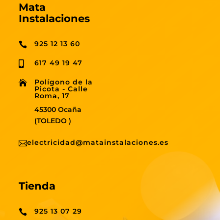
Mata
Instalaciones
925 12 13 60

617 49 19 47

Polígono de la

Picota - Calle
Roma, 17
45300 Ocaña
(TOLEDO )
electricidad@matainstalaciones.es

Tienda
925 13 07 29
