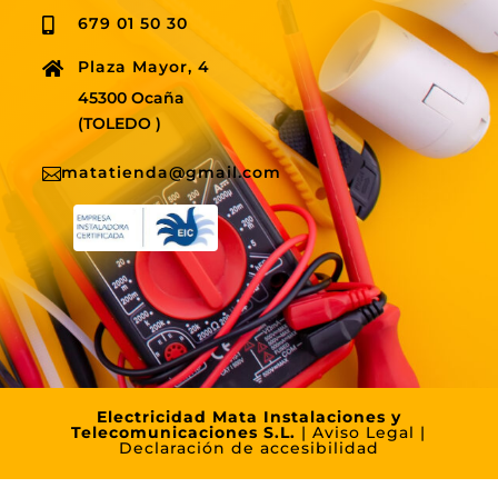
679 01 50 30

Plaza Mayor, 4

45300 Ocaña
(TOLEDO )
matatienda@gmail.com

Electricidad Mata Instalaciones y
Telecomunicaciones S.L.
|
Aviso Legal
|
Declaración de accesibilidad